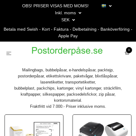
OBS! PRISER VISAS MED MOMS!
Inkl. moms
SEK
Betala med Swish - Kort - Faktura - Delbetalning - Banköverföring -
Apple Pay
0
Mailingbags, bubbelpåsar, e-handelspåsar, packtejp,
postorderpåsar, etikettskrivare, paketvågar, blixtlåspåsar,
laseretiketter, transportetiketter,
bubbelplast, packchips, kartonger, vinyl kartonger, sträckfilm,
kraftpapper, silkespapper, packsedelsfickor, zip påsar,
kontorsmaterial.
Fraktfritt vid 7.000:- Priser inklusive moms.