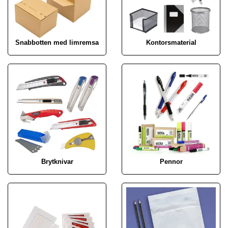
Snabbotten med limremsa
Kontorsmaterial
Brytknivar
Pennor