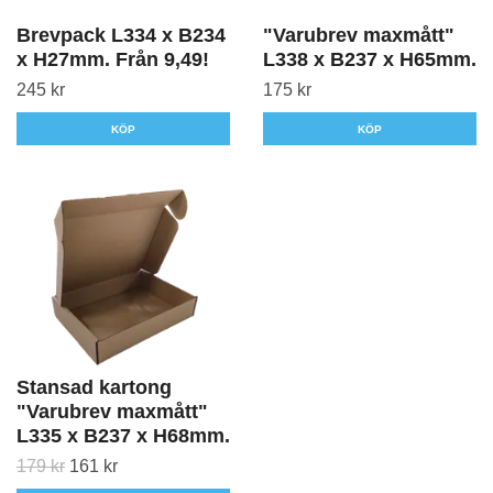
Brevpack L334 x B234
"Varubrev maxmått"
x H27mm. Från 9,49!
L338 x B237 x H65mm.
245 kr
175 kr
KÖP
KÖP
Stansad kartong
"Varubrev maxmått"
L335 x B237 x H68mm.
179 kr
161 kr