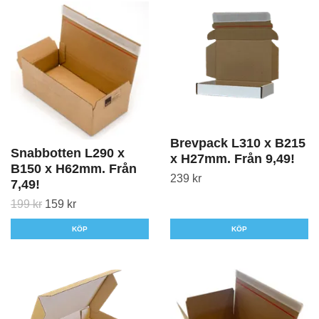
Brevpack L310 x B215
Snabbotten L290 x
x H27mm. Från 9,49!
B150 x H62mm. Från
239 kr
7,49!
199 kr
159 kr
KÖP
KÖP