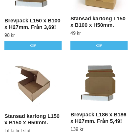
Stansad kartong L150
Brevpack L150 x B100
x B100 x H50mm.
x H27mm. Från 3,69!
49 kr
98 kr
KÖP
KÖP
Brevpack L186 x B186
Stansad kartong L150
x H27mm. Från 5,49!
x B150 x H50mm.
139 kr
Tillfälligt slut