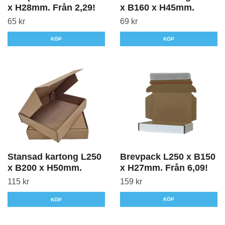
x H28mm. Från 2,29!
x B160 x H45mm.
65 kr
69 kr
KÖP
KÖP
Stansad kartong L250
Brevpack L250 x B150
x B200 x H50mm.
x H27mm. Från 6,09!
115 kr
159 kr
KÖP
KÖP