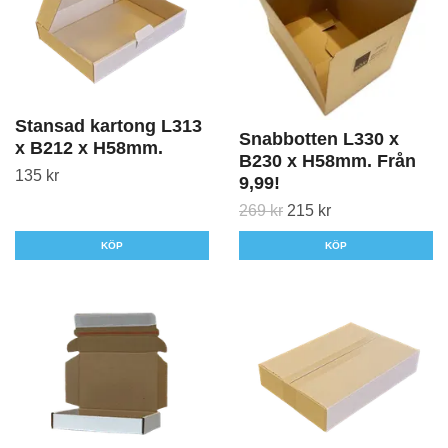
Stansad kartong L313
Snabbotten L330 x
x B212 x H58mm.
B230 x H58mm. Från
135 kr
9,99!
269 kr
215 kr
KÖP
KÖP