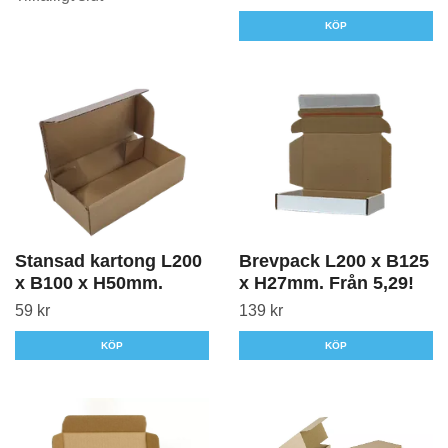
KÖP
Stansad kartong L200
Brevpack L200 x B125
x B100 x H50mm.
x H27mm. Från 5,29!
59 kr
139 kr
KÖP
KÖP