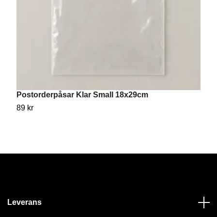
Postorderpåsar Klar Small 18x29cm
P
89 kr
2
Leverans