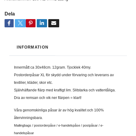
Dela
INFORMATION
Innermått ca 30x48cm. 12gram. Tjocklek 40my.
Postorderpåsar XL för skydd under förvaring och leverans av
textilier, kläder, skor etc.
Självhäftande flärp med kraftigt lim. Slitstarka och vattentåliga.
Dra av remsan och vik ner flärpen = klart!
Våra genomskinliga
påsar är av hög kvalitet och 100%
återvinningsbara.
Mailingbags / postorderpåse / e-handelspåse / postpåsar / e-
handelspåsar