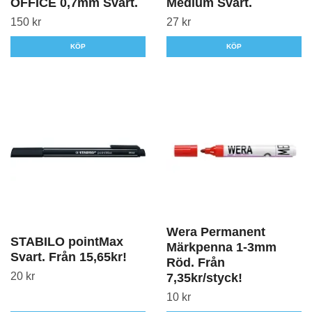
OFFICE 0,7mm Svart.
Medium Svart.
150 kr
27 kr
KÖP
KÖP
Wera Permanent
STABILO pointMax
Märkpenna 1-3mm
Svart. Från 15,65kr!
Röd. Från
20 kr
7,35kr/styck!
10 kr