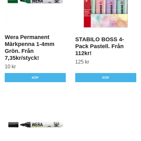
Wera Permanent
STABILO BOSS 4-
Märkpenna 1-4mm
Pack Pastell. Från
Grön. Från
112kr!
7,35kr/styck!
125 kr
10 kr
KÖP
KÖP