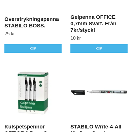
Gelpenna OFFICE
Överstrykningspenna
0,7mm Svart. Från
STABILO BOSS.
7kr/styck!
25 kr
10 kr
KÖP
KÖP
Kulspetspennor
STABILO Write-4-All