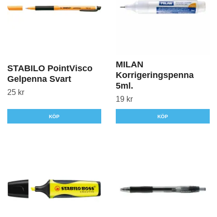
MILAN
STABILO PointVisco
Korrigeringspenna
Gelpenna Svart
5ml.
25 kr
19 kr
KÖP
KÖP