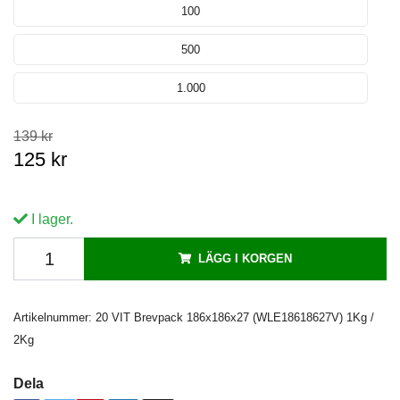
100
500
1.000
139 kr
125 kr
I lager.
LÄGG I KORGEN
Artikelnummer:
20 VIT Brevpack 186x186x27 (WLE18618627V) 1Kg /
2Kg
Dela