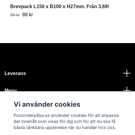
Brevpack L150 x B100 x H27mm. Från 3,69!
B
88 kr
98 kr
6
Leverans
Meny
Vi använder cookies
Kontakt
Postorderpåse.se använder cookies för att anpassa
det innehåll som visas för dig och för att du ska få
bästa tänkbara upplevelse när du handlar hos oss.