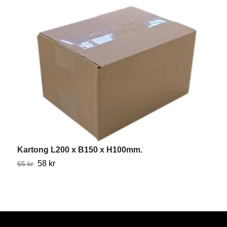
Kartong L200 x B150 x H100mm.
K
58 kr
9
65 kr