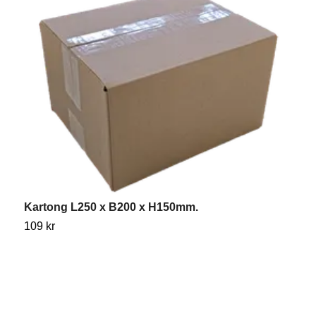
Kartong L250 x B200 x H150mm.
K
109 kr
1