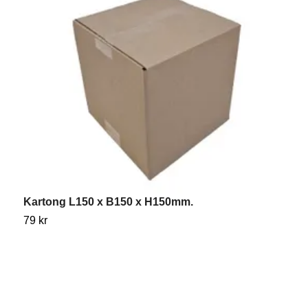
Kartong L150 x B150 x H150mm.
K
79 kr
2