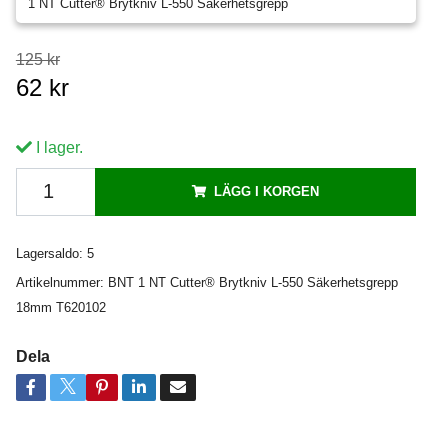
1 NT Cutter® Brytkniv L-550 Säkerhetsgrepp
125 kr
62 kr
I lager.
LÄGG I KORGEN
Lagersaldo:
5
Artikelnummer:
BNT 1 NT Cutter® Brytkniv L-550 Säkerhetsgrepp
18mm T620102
Dela