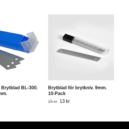
Bry
9mm
25 k
 Brytblad BL-300.
Brytblad för brytkniv. 9mm.
mm.
10-Pack
13 kr
15 kr