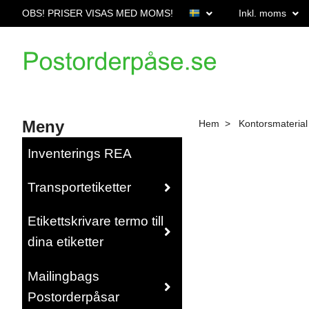
OBS! PRISER VISAS MED MOMS!
Inkl. moms
Meny
Hem
Kontorsmaterial
Inventerings REA
Transportetiketter
Etikettskrivare termo till
dina etiketter
Mailingbags
Postorderpåsar