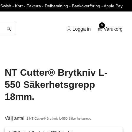
Swish - Kort - Faktura - Delbetalning - Banköverföring - Apple Pay
0
Logga in
Varukorg
NT Cutter® Brytkniv L-
550 Säkerhetsgrepp
18mm.
Välj antal
1 NT Cutter® Brytkniv L-550 Säkerhetsgrepp