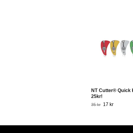
NT Cutter® Quick 
25kr!
17 kr
35 kr