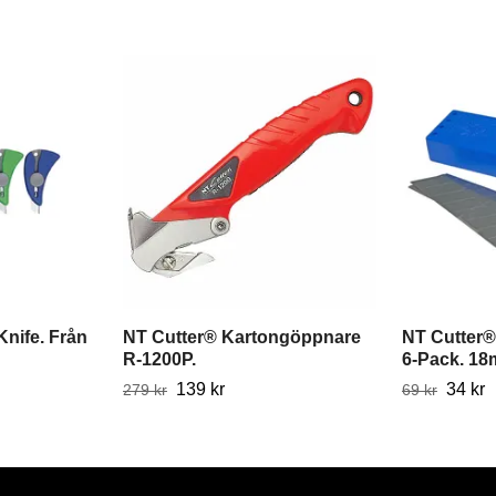
Knife. Från
NT Cutter® Kartongöppnare
NT Cutter®
R-1200P.
6-Pack. 18
139 kr
34 kr
279 kr
69 kr