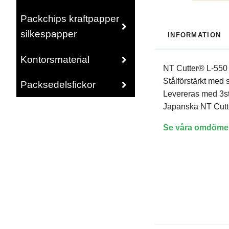
Packchips kraftpapper
silkespapper
INFORMATION
Kontorsmaterial
NT Cutter® L-550 a
Stålförstärkt med 
Packsedelsfickor
Levereras med 3st 
Japanska NT Cutter
Se våra omdöm