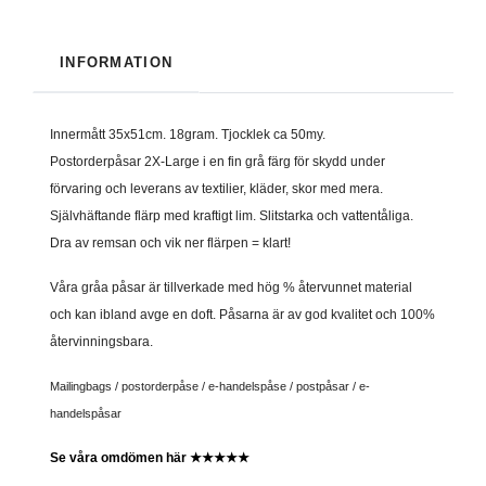
INFORMATION
Innermått 35x51cm. 18gram. Tjocklek ca 50my.
Postorderpåsar 2X-Large i en fin grå färg för skydd under
förvaring och leverans av textilier, kläder, skor med mera.
Självhäftande flärp med kraftigt lim. Slitstarka och vattentåliga.
Dra av remsan och vik ner flärpen = klart!
Våra gråa påsar är tillverkade med hög %
återvunnet material
och kan ibland avge en doft. Påsarna är av god
kvalitet och
100%
återvinningsbara.
Mailingbags / postorderpåse / e-handelspåse / postpåsar / e-
handelspåsar
Se våra omdömen här ★★★★★