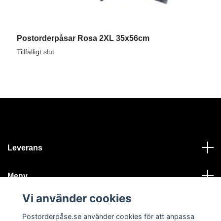
Postorderpåsar Rosa 2XL 35x56cm
K
1
Tillfälligt slut
Leverans
Meny
Vi använder cookies
Kontakt
Postorderpåse.se använder cookies för att anpassa