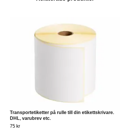
T
Transportetiketter på rulle till din etikettskrivare.
E
DHL, varubrev etc.
Ti
75 kr