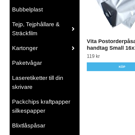
Bubbelplast
Tejp, Tejphållare &
Sträckfilm
Vita Postorderpås
handtag Small 16
Kartonger
119 kr
Paketvågar
KÖP
Laseretiketter till din
skrivare
Packchips kraftpapper
silkespapper
Blixtlåspåsar