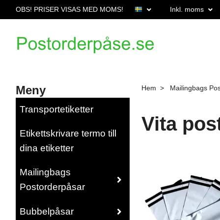
OBS! PRISER VISAS MED MOMS!
Inkl. moms
Meny
Hem
Mailingbags Po
Transportetiketter
Vita po
Etikettskrivare termo till
dina etiketter
Mailingbags
Postorderpåsar
Bubbelpåsar