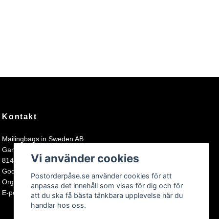
Kontakt
Mailingbags in Sweden AB
Gamla Bruksgatan 1
Vi använder cookies
81494 Älvkarleby
Godkänd för F-skatt och registrerad för moms.
Postorderpåse.se använder cookies för att
Organisationsnummer: 559293-5182
anpassa det innehåll som visas för dig och för
E-postadress:
kundtjanst@postorderpase.se
att du ska få bästa tänkbara upplevelse när du
handlar hos oss.