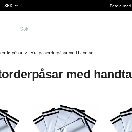
SEK
Betala med 
storderpåsar
Vita postorderpåsar med handtag
storderpåsar med handt