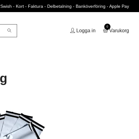
Swish - Kort - Faktura - Delbetalning - Banköverföring - Apple Pay
0
Logga in
Varukorg
ag