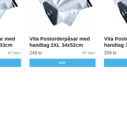
ar med
Vita Postorderpåsar med
Vita Pos
x33cm
handtag 2XL 34x52cm
handtag 
249 kr
359 kr
I lager.
I lager.
KÖP