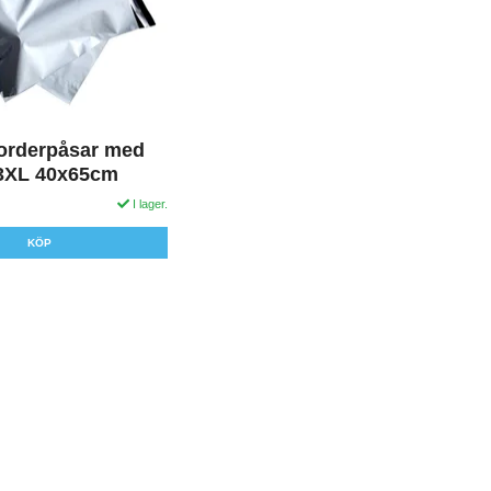
torderpåsar med
3XL 40x65cm
I lager.
KÖP