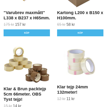
"Varubrev maxmått"
Kartong L200 x B150 x
L338 x B237 x H65mm.
H100mm.
175 kr
157 kr
65 kr
58 kr
KÖP
KÖP
Klar tejp 24mm
Klar & Brun packtejp
132meter!
5cm 66meter. OBS
12 kr
11 kr
Tyst tejp!
15 kr
14 kr