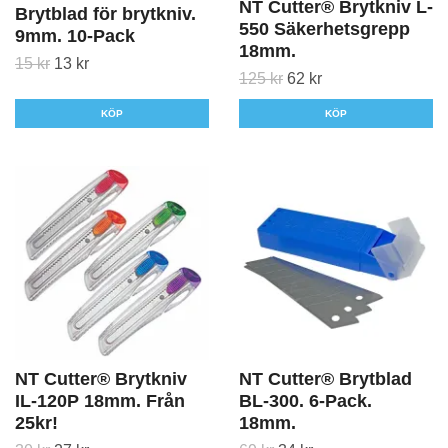
NT Cutter® Brytkniv L-
Brytblad för brytkniv.
550 Säkerhetsgrepp
9mm. 10-Pack
18mm.
15 kr
13 kr
125 kr
62 kr
KÖP
KÖP
NT Cutter® Brytkniv
NT Cutter® Brytblad
IL-120P 18mm. Från
BL-300. 6-Pack.
25kr!
18mm.