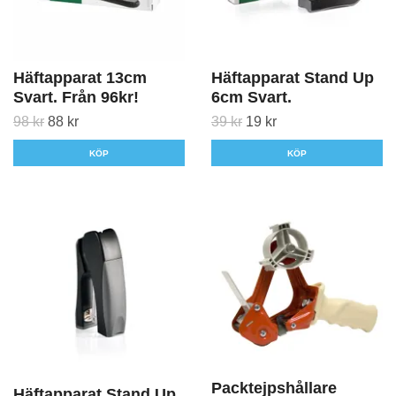
Häftapparat 13cm
Häftapparat Stand Up
Svart. Från 96kr!
6cm Svart.
98 kr
88 kr
39 kr
19 kr
KÖP
KÖP
Packtejpshållare
Häftapparat Stand Up