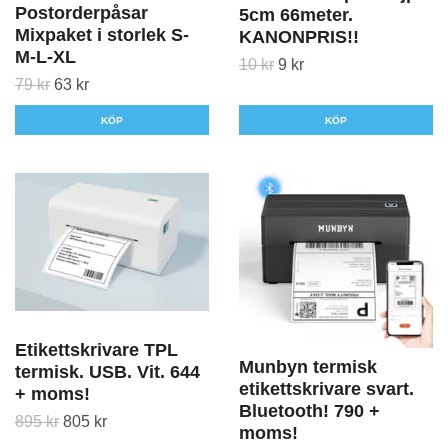
Postorderpåsar
5cm 66meter.
Mixpaket i storlek S-
KANONPRIS!!
M-L-XL
10 kr
9 kr
79 kr
63 kr
KÖP
KÖP
Etikettskrivare TPL
Munbyn termisk
termisk. USB. Vit. 644
etikettskrivare svart.
+ moms!
Bluetooth! 790 +
895 kr
805 kr
moms!