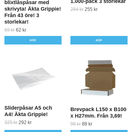
1.000-pack 3 storlekar
blixtlåspåsar med
skrivyta! Äkta Grippie!
284 kr
255 kr
Från 43 öre! 3
storlekar!
69 kr
62 kr
KÖP
KÖP
Sliderpåsar A5 och
Brevpack L150 x B100
A4! Äkta Grippie!
x H27mm. Från 3,69!
325 kr
292 kr
98 kr
88 kr