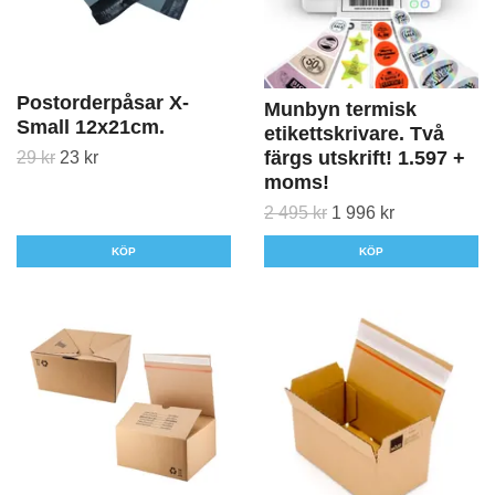
Postorderpåsar X-
Munbyn termisk
Small 12x21cm.
etikettskrivare. Två
färgs utskrift! 1.597 +
29 kr
23 kr
moms!
2 495 kr
1 996 kr
KÖP
KÖP