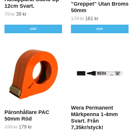
"Greppet" Utan Broms
12cm Svart.
50mm
79 kr
39 kr
179 kr
161 kr
KÖP
Wera Permanent
Päronhållare PAC
Märkpenna 1-4mm
50mm Röd
Svart. Från
199 kr
179 kr
7,35kr/styck!