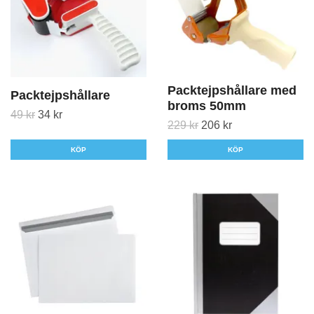
Packtejpshållare med
Packtejpshållare
broms 50mm
49 kr
34 kr
229 kr
206 kr
KÖP
KÖP