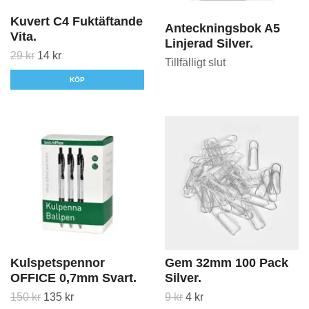
Kuvert C4 Fuktäftande
Anteckningsbok A5
Vita.
Linjerad Silver.
29 kr
14 kr
Tillfälligt slut
KÖP
Kulspetspennor
Gem 32mm 100 Pack
OFFICE 0,7mm Svart.
Silver.
150 kr
135 kr
9 kr
4 kr