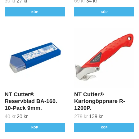
30 kr
27 kr
69 kr
34 kr
KÖP
KÖP
NT Cutter®
NT Cutter®
Reservblad BA-160.
Kartongöppnare R-
10-Pack 9mm.
1200P.
40 kr
20 kr
279 kr
139 kr
KÖP
KÖP