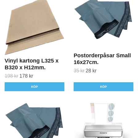
Postorderpåsar Small
Vinyl kartong L325 x
16x27cm.
B320 x H12mm.
35 kr
28 kr
198 kr
178 kr
KÖP
KÖP