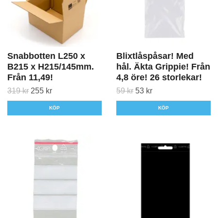
Snabbotten L250 x
Blixtlåspåsar! Med
B215 x H215/145mm.
hål. Äkta Grippie! Från
Från 11,49!
4,8 öre! 26 storlekar!
319 kr
255 kr
59 kr
53 kr
KÖP
KÖP