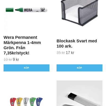
Wera Permanent
Blockask Svart med
Märkpenna 1-4mm
100 ark.
Grön. Från
35 kr
17 kr
7,35kr/styck!
10 kr
9 kr
KÖP
KÖP