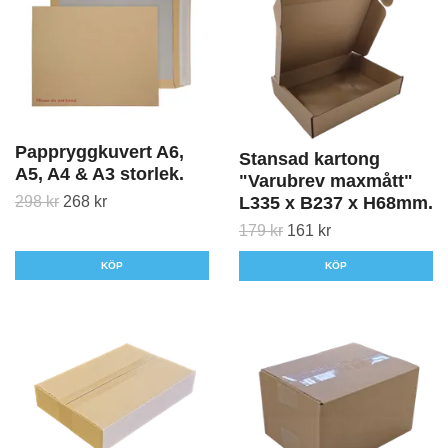
Pappryggkuvert A6,
Stansad kartong
A5, A4 & A3 storlek.
"Varubrev maxmått"
L335 x B237 x H68mm.
298 kr
268 kr
179 kr
161 kr
KÖP
KÖP