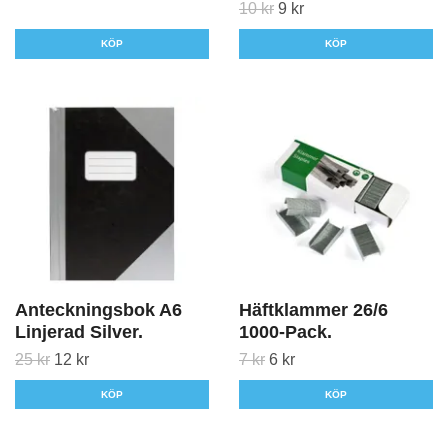
10 kr
9 kr
KÖP
Anteckningsbok A6
Häftklammer 26/6
Linjerad Silver.
1000-Pack.
25 kr
12 kr
7 kr
6 kr
KÖP
KÖP