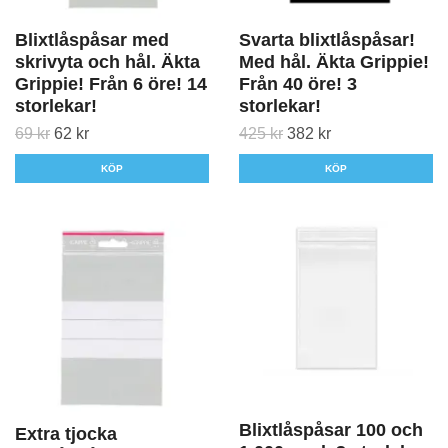
Blixtlåspåsar med
Svarta blixtlåspåsar!
skrivyta och hål. Äkta
Med hål. Äkta Grippie!
Grippie! Från 6 öre! 14
Från 40 öre! 3
storlekar!
storlekar!
69 kr
62 kr
425 kr
382 kr
KÖP
KÖP
Blixtlåspåsar 100 och
Extra tjocka