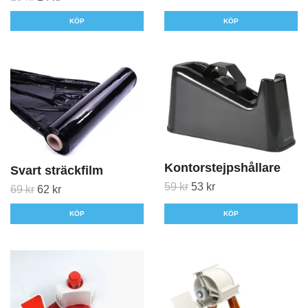
KÖP
KÖP
Kontorstejpshållare
Svart sträckfilm
59 kr
53 kr
69 kr
62 kr
KÖP
KÖP