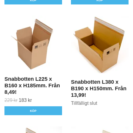
KÖP
KÖP
Snabbotten L225 x
Snabbotten L380 x
B160 x H185mm. Från
B190 x H150mm. Från
8,49!
13,99!
229 kr
183 kr
Tillfälligt slut
KÖP