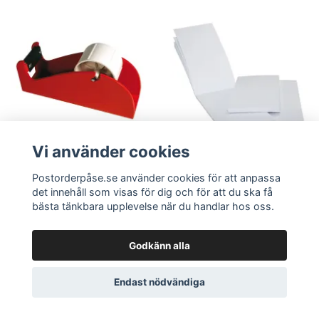
Vi använder cookies
Restaurangblock
Bänkhållare för 1
6,5x13cm Vit. Från
Postorderpåse.se använder cookies för att anpassa
Rulle 50mm
det innehåll som visas för dig och för att du ska få
8kr!
289 kr
260 kr
bästa tänkbara upplevelse när du handlar hos oss.
10 kr
9 kr
KÖP
Godkänn alla
Endast nödvändiga
Chatta via WhatsApp här