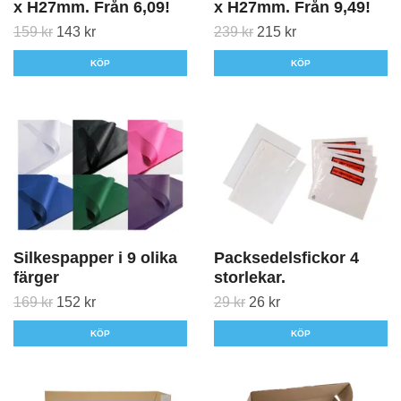
x H27mm. Från 6,09!
x H27mm. Från 9,49!
159 kr
143 kr
239 kr
215 kr
KÖP
KÖP
Silkespapper i 9 olika
Packsedelsfickor 4
färger
storlekar.
169 kr
152 kr
29 kr
26 kr
KÖP
KÖP