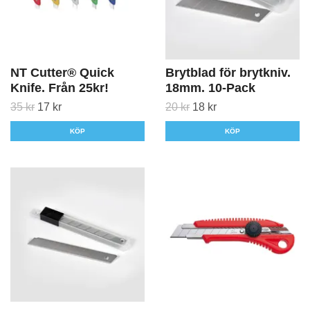
NT Cutter® Quick
Brytblad för brytkniv.
Knife. Från 25kr!
18mm. 10-Pack
35 kr
17 kr
20 kr
18 kr
KÖP
KÖP