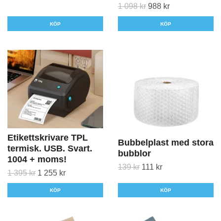
1 098 kr
988 kr
KÖP
KÖP
Etikettskrivare TPL
Bubbelplast med stora
termisk. USB. Svart.
bubblor
1004 + moms!
139 kr
111 kr
1 395 kr
1 255 kr
KÖP
KÖP