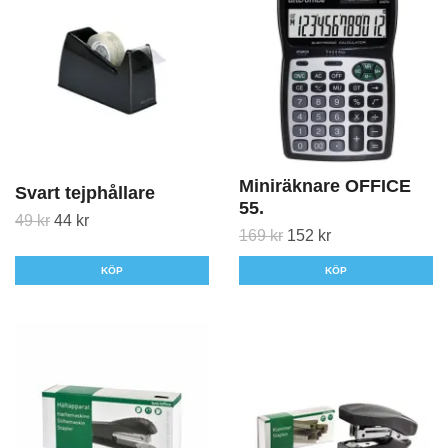
Miniräknare OFFICE
Svart tejphållare
55.
49 kr
44 kr
169 kr
152 kr
KÖP