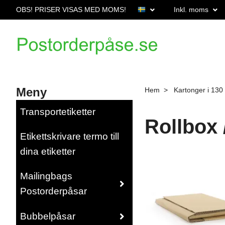
OBS! PRISER VISAS MED MOMS!
Inkl. moms
Meny
Hem
Kartonger i 130 
Transportetiketter
Rollbox 
Etikettskrivare termo till
dina etiketter
Mailingbags
Postorderpåsar
Bubbelpåsar