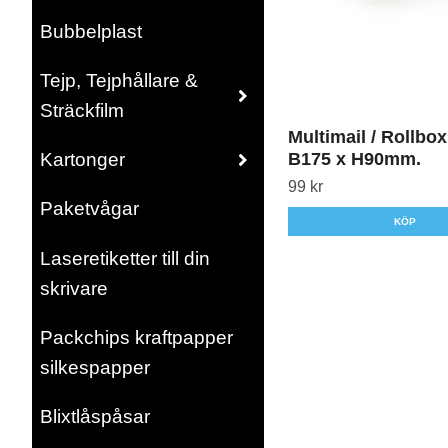
Bubbelplast
Tejp, Tejphållare &
Sträckfilm
Multimail / Rollbo
B175 x H90mm.
Kartonger
99 kr
Paketvågar
KÖP
Laseretiketter till din
skrivare
Packchips kraftpapper
silkespapper
Blixtlåspåsar