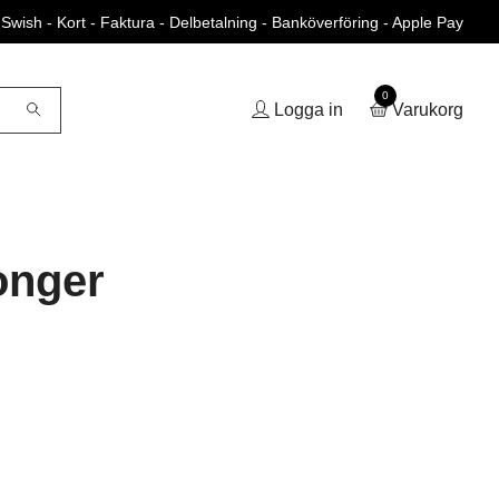
Swish - Kort - Faktura - Delbetalning - Banköverföring - Apple Pay
0
Logga in
Varukorg
onger