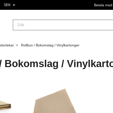
SEK
Betala med 
storlekar
Rollbox / Bokomslag / Vinylkartonger
/ Bokomslag / Vinylkart