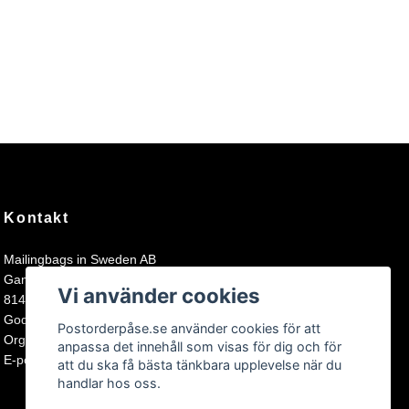
Kontakt
Mailingbags in Sweden AB
Gamla Bruksgatan 1
Vi använder cookies
81494 Älvkarleby
Godkänd för F-skatt och registrerad för moms.
Postorderpåse.se använder cookies för att
Organisationsnummer: 559293-5182
anpassa det innehåll som visas för dig och för
E-postadress:
kundtjanst@postorderpase.se
att du ska få bästa tänkbara upplevelse när du
handlar hos oss.