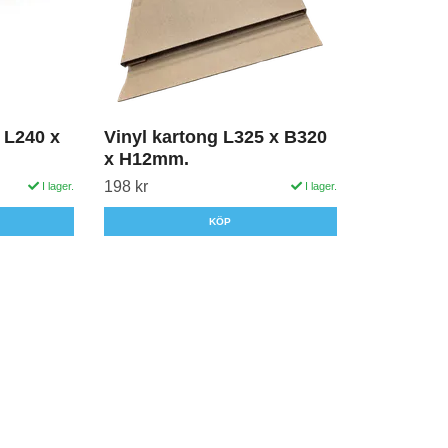
x L240 x
Vinyl kartong L325 x B320
x H12mm.
198 kr
I lager.
I lager.
KÖP