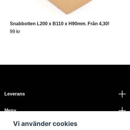
Snabbotten L200 x B110 x H90mm. Från 4,30!
S
7
99 kr
2
Leverans
Meny
Vi använder cookies
Kontakt