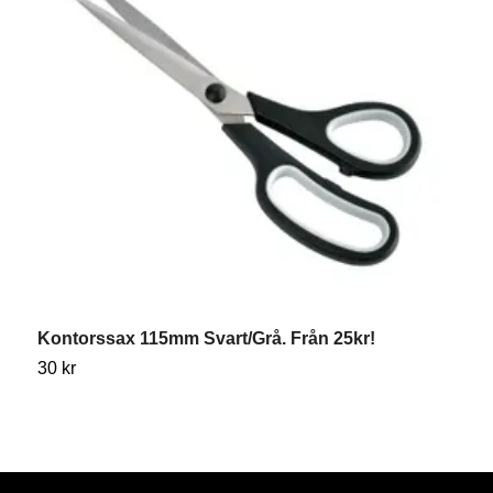
Kontorssax 115mm Svart/Grå. Från 25kr!
S
30 kr
4